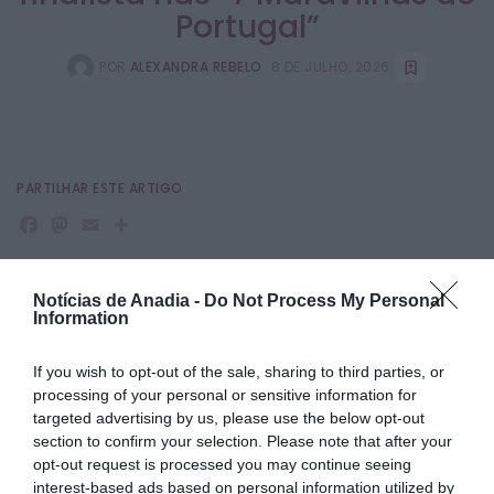
Portugal”
POR
ALEXANDRA REBELO
8 DE JULHO, 2026
PARTILHAR ESTE ARTIGO
Facebook
Mastodon
Email
Share
Notícias de Anadia -
Do Not Process My Personal
O Palace Hotel da Curia está entre os finalistas das 7
Information
Maravilhas de Portugal, na categoria dedicada ao Século
XX.
If you wish to opt-out of the sale, sharing to third parties, or
A votação já se encontra a decorrer, permitindo ao público
processing of your personal or sensitive information for
apoiar este emblemático edifício através de chamada
targeted advertising by us, please use the below opt-out
telefónica para o número 761 207 036 ou pela aplicação
section to confirm your selection. Please note that after your
TVI Player.
opt-out request is processed you may continue seeing
Cada voto tem um custo de 1 euro, acrescido de IVA à taxa
interest-based ads based on personal information utilized by