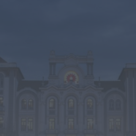
Diário Criminal
PJ detém homem por suspeitas de tráfico de
droga em operação que...
HOJE, 14:15
Notícias de Águeda
Passagem inferior da Cerâmica do Alto reabre
ao trânsito e marca avanço...
HOJE, 11:52
Vídeo TVC
Passagem inferior da Cerâmica do Alto reabre
ao trânsito uma das maiores...
HOJE, 11:50
Notícias de Águeda
AD Valonguense analisa entrada na Liga
SABSEG após convite da Associação de...
HOJE, 11:15
Notícias de Águeda
União de Freguesias de Travassô e Óis da