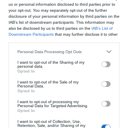
legal em vigor.
us or personal information disclosed to third parties prior to
A distinção reconhece o valor histórico e arquitetónico do
your opt-out. You may separately opt-out of the further
Palace Hotel da Curia, um dos ex-líbris do concelho de
disclosure of your personal information by third parties on the
Anadia, reforçando a sua relevância no panorama
IAB’s list of downstream participants. This information may
patrimonial português.
also be disclosed by us to third parties on the
IAB’s List of
Downstream Participants
that may further disclose it to other
third parties.
Personal Data Processing Opt Outs
I want to opt-out of the Sharing of my
personal data.
Opted In
I want to opt-out of the Sale of my
Personal Data.
Opted In
I want to opt-out of processing my
Personal Data for Targeted Advertising.
Opted In
I want to opt-out of Collection, Use,
Retention, Sale, and/or Sharing of my