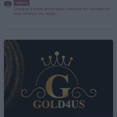
ANADIA
Choque frontal entre duas viaturas em Anadia faz
dois feridos, um deles...