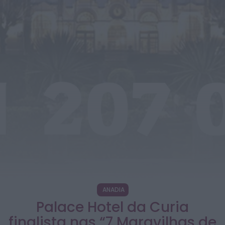
Ribeira apela à regularização...
HOJE, 10:39
Rádio Caria
Praia Fluvial de Valhelhas candidata a Praia
Fluvial do Ano
HOJE, 9:17
Rádio Caria
Pêro Viseu volta a levar a festa para a rua de
14...
HOJE, 9:11
Rádio Caria
Museu do Queijo de Peraboa vai integrar rede
de Clubes UNESCO
HOJE, 7:01
ANADIA
Palace Hotel da Curia
finalista nas “7 Maravilhas de