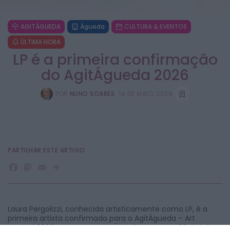
AGITÁGUEDA
Águeda
CULTURA & EVENTOS
ÚLTIMA HORA
LP é a primeira confirmação
do AgitÁgueda 2026
POR
NUNO SOARES
14 DE MAIO, 2026
PARTILHAR ESTE ARTIGO
Facebook
Mastodon
Email
Share
Laura Pergolizzi, conhecida artisticamente como LP, é a
primeira artista confirmada para o AgitÁgueda – Art
Festival 2026, que regressa a Águeda entre 4 e 26 de julho