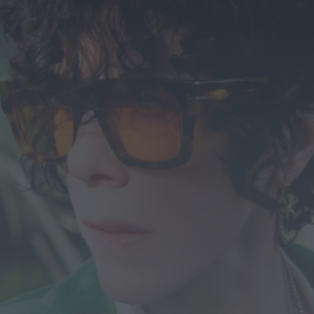
Diário Criminal
PJ detém homem por suspeitas de tráfico de
droga em operação que...
HOJE, 14:15
Notícias de Águeda
Passagem inferior da Cerâmica do Alto reabre
ao trânsito e marca avanço...
HOJE, 11:52
Vídeo TVC
Passagem inferior da Cerâmica do Alto reabre
ao trânsito uma das maiores...
HOJE, 11:50
Notícias de Águeda
AD Valonguense analisa entrada na Liga
SABSEG após convite da Associação de...
HOJE, 11:15
Notícias de Águeda