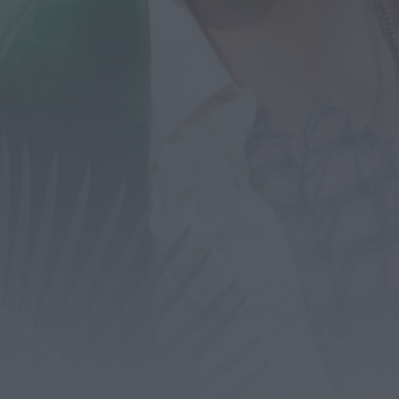
União de Freguesias de Travassô e Óis da
Ribeira apela à regularização...
HOJE, 10:39
Rádio Caria
Praia Fluvial de Valhelhas candidata a Praia
Fluvial do Ano
HOJE, 9:17
Rádio Caria
Pêro Viseu volta a levar a festa para a rua de
14...
HOJE, 9:11
Rádio Caria
Museu do Queijo de Peraboa vai integrar rede
de Clubes UNESCO
HOJE, 7:01