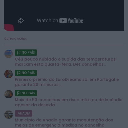
ÚLTIMA HORA:
NO PAÍS
Céu pouco nublado e subida das temperaturas
marcam esta quarta-feira. Dez concelhos...
NO PAÍS
Primeiro prémio do EuroDreams sai em Portugal e
garante 20 mil euros...
NO PAÍS
Mais de 50 concelhos em risco máximo de incêndio
apesar da descida...
ANADIA
Município de Anadia garante manutenção dos
meios de emergência médica no concelho