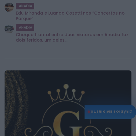
ANADIA
Edu Miranda e Luanda Cozetti nos “Concertos no
Parque”
ANADIA
Choque frontal entre duas viaturas em Anadia faz
dois feridos, um deles...
♫
RÁDIOS EM DIRETO