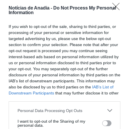
para a sua 19.ª edição.
Notícias de Anadia -
Do Not Process My Personal
A cantora e compositora norte-americana atua no festival
Information
no dia 26 de julho, naquele que se anuncia como um dos
momentos altos do cartaz artístico deste ano. O concerto
If you wish to opt-out of the sale, sharing to third parties, or
marca o regresso da artista a Portugal, onde conta com
uma forte legião de seguidores.
processing of your personal or sensitive information for
targeted advertising by us, please use the below opt-out
Reconhecida internacionalmente pelo êxito “Lost On You”,
section to confirm your selection. Please note that after your
LP afirmou-se como uma das vozes mais singulares da sua
geração, distinguindo-se pela potência vocal, presença
opt-out request is processed you may continue seeing
em palco e identidade artística muito própria. Ao longo da
interest-based ads based on personal information utilized by
carreira, compôs também para nomes como Cher,
us or personal information disclosed to third parties prior to
Rihanna e Christina Aguilera.
your opt-out. You may separately opt-out of the further
Com mais de três mil milhões de streams, milhões de
disclosure of your personal information by third parties on the
seguidores e concertos esgotados em vários países, LP
IAB’s list of downstream participants. This information may
chega a Águeda com temas que atravessam diferentes
also be disclosed by us to third parties on the
IAB’s List of
fases da sua carreira, incluindo o álbum “Love Lines”,
Downstream Participants
that may further disclose it to other
editado em 2023.
third parties.
O AgitÁgueda volta a afirmar-se como um dos eventos
mais aguardados do calendário cultural, reunindo música,
Personal Data Processing Opt Outs
arte urbana, instalações artísticas, animação de rua e
propostas criativas dirigidas a todos os públicos. De
I want to opt-out of the Sharing of my
entrada livre, o festival tem contribuído para projetar
personal data.