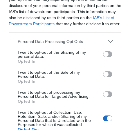
instaurados dois processos de contraordenação por
disclosure of your personal information by third parties on the
práticas comerciais desleais e ações enganosas, devido a
ter sido detetado em cartas “Vinhos da Bairrada”, a
IAB’s list of downstream participants. This information may
inclusão de outros vinhos sem direito à denominação de
also be disclosed by us to third parties on the
IAB’s List of
origem, induzindo em erro o consumidor através de uma
Downstream Participants
that may further disclose it to other
omissão da categoria do vinho.
third parties.
A certificação dos vinhos com direito à Denominação de
Origem “Bairrada”, é garante que um determinado vinho
Personal Data Processing Opt Outs
foi produzido nesta região geográfica demarcada,
seguindo um conjunto rigoroso de regras e tradições
I want to opt-out of the Sharing of my
estabelecidas, desde o controlo do tipo de uvas, métodos
personal data.
de vinificação e envelhecimento, garantindo a
Opted In
autenticidade e qualidade dos vinhos certificados.
I want to opt-out of the Sale of my
A ASAE irá continuar a desenvolver as ações de fiscalização
Personal Data.
no sector vitivinícola pela sua relevância na economia
Opted In
nacional, no âmbito das suas competências, em todo o
território nacional, em prol da sã e leal concorrência entre
I want to opt-out of processing my
operadores económicos e na defesa dos consumidores.
Personal Data for Targeted Advertising.
Opted In
ASAE, uma Autoridade, uma Missão, um Compromisso!
I want to opt-out of Collection, Use,
Retention, Sale, and/or Sharing of my
ÚLTIMA HORA:
Personal Data that Is Unrelated with the
Purposes for which it was collected.
Opted Out