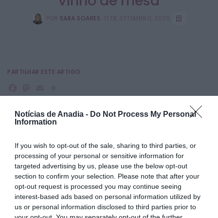
vinho de mesa
POR
SARA SOARES
11 DE SETEMBRO, 2025
PARTILHAR ESTE ARTIGO
Facebook
Mastodon
Email
Share
Notícias de Anadia -
Do Not Process My Personal
Information
A
Autoridade de Segurança Alimentar e
Económica
(ASAE)
, realizou, na semana passada, através
da Brigada Especializada dos Vinhos e Produtos Vitivinícolas
If you wish to opt-out of the sale, sharing to third parties, or
da Unidade Regional do Centro, uma operação com o
processing of your personal or sensitive information for
objetivo de averiguar a proteção da denominação de
targeted advertising by us, please use the below opt-out
origem ou de indicação geográfica em vinhos de mesa,
section to confirm your selection. Please note that after your
em estabelecimentos de restauração e bebidas nos
opt-out request is processed you may continue seeing
concelhos de Coimbra, Mealhada e Anadia.
interest-based ads based on personal information utilized by
Como balanço da ação foram inspecionados oito
us or personal information disclosed to third parties prior to
estabelecimentos de restauração e bebidas, tendo sido
your opt-out. You may separately opt-out of the further