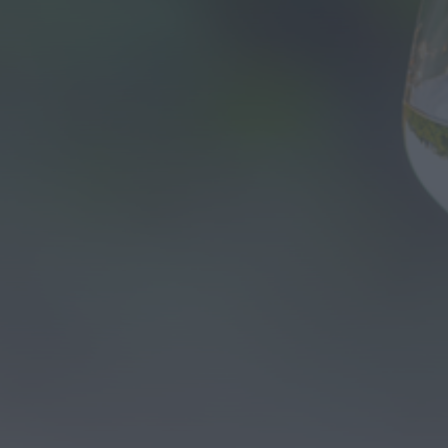
Diário Criminal
PJ detém homem por suspeitas de tráfico de
droga em operação que...
HOJE, 14:15
Notícias de Águeda
Passagem inferior da Cerâmica do Alto reabre
ao trânsito e marca avanço...
HOJE, 11:52
Vídeo TVC
Passagem inferior da Cerâmica do Alto reabre
ao trânsito uma das maiores...
HOJE, 11:50
Notícias de Águeda
AD Valonguense analisa entrada na Liga
SABSEG após convite da Associação de...
HOJE, 11:15
Notícias de Águeda
União de Freguesias de Travassô e Óis da