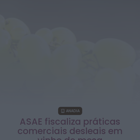
Ribeira apela à regularização...
HOJE, 10:39
Rádio Caria
Praia Fluvial de Valhelhas candidata a Praia
Fluvial do Ano
HOJE, 9:17
Rádio Caria
Pêro Viseu volta a levar a festa para a rua de
14...
HOJE, 9:11
Rádio Caria
Museu do Queijo de Peraboa vai integrar rede
de Clubes UNESCO
HOJE, 7:01
ANADIA
ASAE fiscaliza práticas
comerciais desleais em