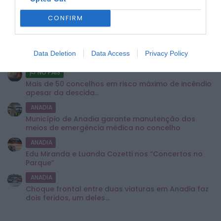
NO PAÍS
Céu pouco nublado e subida das temperaturas
CONFIRM
marcam esta quarta-feira. Dez concelhos...
NO PAÍS
Primeiro prémio do EuroDreams sai em Portugal e
Data Deletion
Data Access
Privacy Policy
garante 20 mil euros...
NO PAÍS
Mais de 50 concelhos em risco máximo de incêndio
apesar da descida...
ANADIA
Município de Anadia garante manutenção dos
meios de emergência médica no concelho
ANADIA
Edu Miranda e Luanda Cozetti nos “Concertos no
Parque”
ANADIA
Choque frontal entre duas viaturas em Anadia faz
dois feridos, um deles...