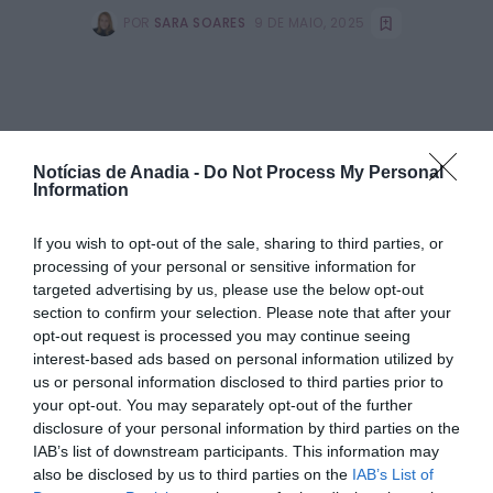
POR
SARA SOARES
9 DE MAIO, 2025
PARTILHAR ESTE ARTIGO
Facebook
Mastodon
Email
Share
Notícias de Anadia -
Do Not Process My Personal
Information
If you wish to opt-out of the sale, sharing to third parties, or
processing of your personal or sensitive information for
Foi assinado esta terça-feira, 6 de maio, o auto de
consignação da empreitada para a reabilitação da “Casa
targeted advertising by us, please use the below opt-out
dos Castilhos – Casa Abrigo”, localizada no lugar de Aguim,
section to confirm your selection. Please note that after your
na União de Freguesias de Tamengos, Aguim e Óis do
opt-out request is processed you may continue seeing
Bairro. O acordo foi formalizado entre o Município de
interest-based ads based on personal information utilized by
Anadia e a empresa ASO – Construções, Lda.
us or personal information disclosed to third parties prior to
A obra, adjudicada por 1.007.790,48 euros, tem um prazo
your opt-out. You may separately opt-out of the further
de execução de 12 meses e deverá arrancar no início de
disclosure of your personal information by third parties on the
junho. O projeto contempla a remodelação e alteração do
IAB’s list of downstream participants. This information may
edifício existente, preservando a estrutura exterior e
also be disclosed by us to third parties on the
IAB’s List of
adaptando o interior à nova função: uma Casa Abrigo