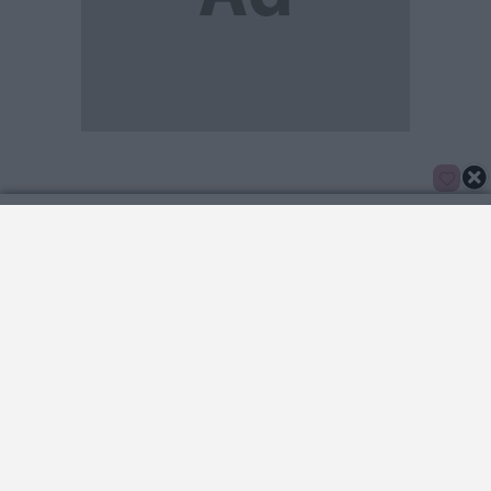
0
ARTIGO ANTERIOR
ARTIGO SEGUINTE
Tim apresenta concerto intimista
Feira da Vinha e do Vinho 2025:
“Canta-me Histórias” no
inscrições abertas...
Cineteatro Anadia
ANADIA
O CONCELHO
ANADIA
O CONCELHO
NO CONCELHO