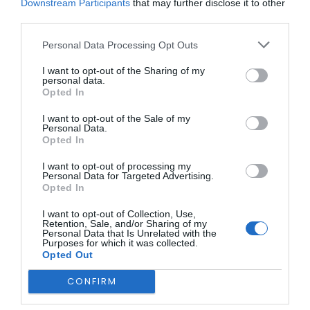
destinada a acolher pessoas em situação de risco ou
Downstream Participants
that may further disclose it to other
emergência, providenciando soluções de alojamento
third parties.
urgente ou de transição.
Personal Data Processing Opt Outs
Esta intervenção insere-se na candidatura submetida à
Bolsa Nacional de Alojamento Urgente e Temporário, no
I want to opt-out of the Sharing of my
âmbito do Plano de Recuperação e Resiliência (PRR), tendo
personal data.
sido aprovada e financiada pelo Instituto da Habitação e
Opted In
da Reabilitação Urbana.
I want to opt-out of the Sale of my
Personal Data.
ÚLTIMA HORA:
Opted In
DESPORTO
I want to opt-out of processing my
Personal Data for Targeted Advertising.
Volta a Portugal chega hoje a Águeda com
Opted In
camisola amarela em jogo...
ECONOMIA
I want to opt-out of Collection, Use,
Retention, Sale, and/or Sharing of my
Preços dos combustíveis podem cair mais de 12
Personal Data that Is Unrelated with the
cêntimos por litro já...
Purposes for which it was collected.
Opted Out
NO PAÍS
Céu pouco nublado e subida das temperaturas
CONFIRM
marcam esta quarta-feira. Dez concelhos...