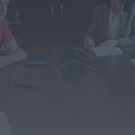
Volta a Portugal chega hoje a Águeda com
camisola amarela em jogo...
HOJE, 0:42
Também em:
Notícias de Águeda • Notícias de
Anadia • Diário da Bairrada
+1 mais
Mundial FM
António José Seguro homenageia Bombeiros
Voluntários da Guarda nos 150 anos da...
HOJE, 0:36
Notícias de Águeda
Semana começa com subida das
temperaturas e pode trazer 42 graus. Eclipse...
HOJE, 0:33
Diário da Bairrada
Calor regressa em força esta semana:
temperaturas podem chegar aos 42 graus...
HOJE, 0:32
Diário da Bairrada