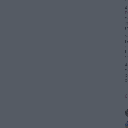
A
D
c
i
t
N
t
n
t
r
A
d
p
d
Ú