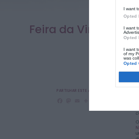
I want t
Opted 
Feira da Vinha e d
I want 
Advertis
Opted 
I want t
of my P
was col
Opted 
PARTILHAR ESTE ARTIGO
A
p
Facebook
Mastodon
Email
Share
d
d
c
O
N
u
d