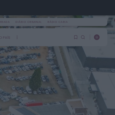
IRRADA
DIÁRIO CRIMINAL
RÁDIO CARIA
PROCURAR
O PAÍS
ÚLTIMA HORA
1
1
Vídeo TVC
No Fio Da Navalha
HOJE, 0:43
Ainda não tem artigos
guardados.
Mundial FM
Feira de São Mateus bate
recorde com mais de 56 mil
0
visitantes...
ONTEM, 18:27
Diário Criminal