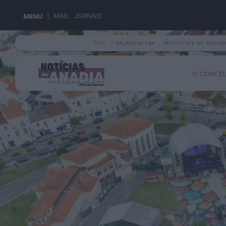
MENU
MAIL
JORNAIS
TVC
MUNDIAL FM
NOTÍCIAS DE ÁGUE
Search
O CONCE
for: