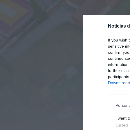
Notícias 
If you wish 
sensitive in
confirm you
continue se
information 
further disc
participants
Downstream 
Persona
I want t
Opted 