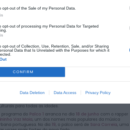
o opt-out of the Sale of my Personal Data.
ANADIA
FESTAS
O CONCELHO
In
o Vinho de Anadia 2025 já
to opt-out of processing my Personal Data for Targeted
ing.
para o Palco 1
In
o opt-out of Collection, Use, Retention, Sale, and/or Sharing
ersonal Data that Is Unrelated with the Purposes for which it
lected.
Out
POR
SARA SOARES
16 DE ABRIL, 2025
CONFIRM
 edição de 2025 da
Feira da Vinha e do Vinho de Anadia
romete voltar a animar o Vale Santo com um cartaz
Data Deletion
Data Access
Privacy Policy
iversificado no Palco 1, já confirmado pela organização. O event
ecorre entre os dias
18 e 22 de junho
, com propostas musicais 
ulturais para todas as idades.
 programa do
Palco 1
arranca no dia
18 de junho
com o rapper
ininho Vaz Maia
, um dos nomes mais populares da música
rbana portuguesa. No dia
19
, o palco será de
Sara Correia
, uma
as vozes mais fortes do novo fado.