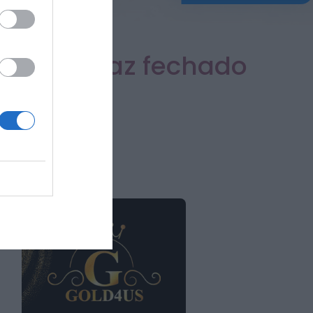
ONTEM, 11:43
 tem cartaz fechado
o
e