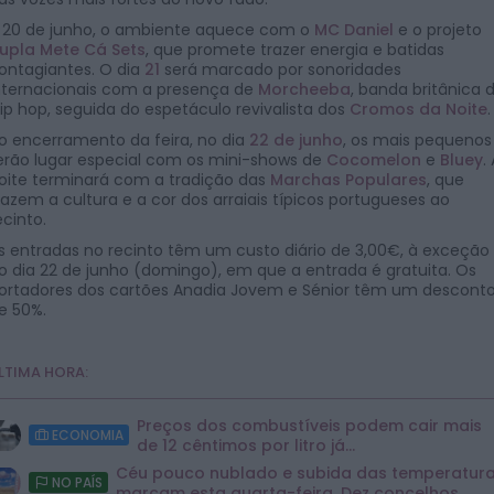
 20 de junho, o ambiente aquece com o
MC Daniel
e o projeto
upla Mete Cá Sets
, que promete trazer energia e batidas
ontagiantes. O dia
21
será marcado por sonoridades
nternacionais com a presença de
Morcheeba
, banda britânica 
rip hop, seguida do espetáculo revivalista dos
Cromos da Noite
.
o encerramento da feira, no dia
22 de junho
, os mais pequenos
erão lugar especial com os mini-shows de
Cocomelon
e
Bluey
.
oite terminará com a tradição das
Marchas Populares
, que
razem a cultura e a cor dos arraiais típicos portugueses ao
ecinto.
s entradas no recinto têm um custo diário de 3,00€, à exceção
o dia 22 de junho (domingo), em que a entrada é gratuita. Os
ortadores dos cartões Anadia Jovem e Sénior têm um descont
e 50%.
LTIMA HORA:
Preços dos combustíveis podem cair mais
ECONOMIA
de 12 cêntimos por litro já...
Céu pouco nublado e subida das temperatur
NO PAÍS
marcam esta quarta-feira. Dez concelhos...