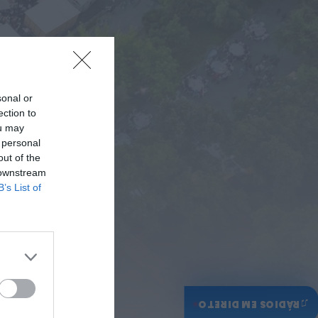
Preços dos combustíveis
podem cair mais de 12
cêntimos por litro já...
ONTEM, 15:44
Também em:
Notícias de Águeda
• Notícias de Anadia • Diário da
Bairrada
+1 mais
sonal or
Notícias de Águeda
ection to
Caminhada “Pé na Causa”
ou may
da ABARCA adiada devido à
coincidência com outros...
 personal
ONTEM, 15:36
out of the
 downstream
Diário da Bairrada
B’s List of
Exposição “Santo António
Militar” leva ao Museu Militar
do Buçaco uma dimensão...
ONTEM, 11:46
Mundial FM
Câmara de Viseu e nova
Universidade Politécnica
reforçam cooperação e
♫
RÁDIOS EM DIRETO
traçam estratégia...