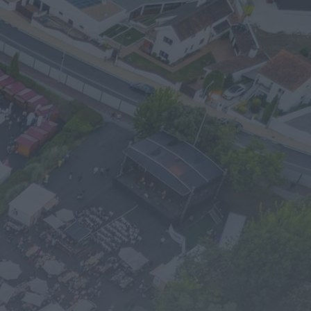
Megaoperação
internacional desmantela
rede de tráfico de pessoas,
droga e armas. Há...
ONTEM, 18:22
Diário Criminal
Perseguição em alto mar
termina com recuperação
de mais de 421 quilos...
ONTEM, 18:19
Diário Criminal
Acidente com dois mortos
leva à descoberta de
milhares de doses de...
ONTEM, 18:13
Notícias de Águeda
Confusão envolve entre 30 e
40 pessoas na Praia Fluvial
de Bolfiar...
ONTEM, 18:09
Mundial FM
Última Hora