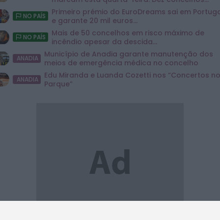
Primeiro prémio do EuroDreams sai em Portug
NO PAÍS
e garante 20 mil euros...
Mais de 50 concelhos em risco máximo de
NO PAÍS
incêndio apesar da descida...
Município de Anadia garante manutenção dos
ANADIA
meios de emergência médica no concelho
Edu Miranda e Luanda Cozetti nos “Concertos n
ANADIA
Parque”