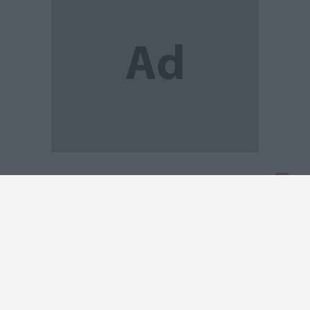
2026 Notícias de Anadia. Todos os direitos
reservados.
0
ARTIGO ANTERIOR
ARTIGO SEGUINTE
Proteção Civil emite aviso para
Anadia assinala Dia Mundial do
todo o país devido...
Aquafitness
Sem categoria
Sem categoria