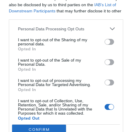
nomeadamente em termos infraestruturais.
also be disclosed by us to third parties on the
IAB’s List of
O edifício apresenta ainda algumas deficiências a nível
Downstream Participants
that may further disclose it to other
funcional, deixando dessa forma de cumprir a legislação
third parties.
atualmente em vigor, para
além de não transmitir uma atmosfera de conforto e
Personal Data Processing Opt Outs
comodidade.
I want to opt-out of the Sharing of my
personal data.
A intervenção conta com um financiamento do PRR –
Opted In
Plano de Recuperação e Resiliência no valor de 1 milhão
579 mil euros. Para além da empreitada em si, o
financiamento contempla ainda os encargos com os
I want to opt-out of the Sale of my
Personal Data.
projetos de especialidade, bem como a aquisição de
Opted In
mobiliário e de equipamento provisório.
I want to opt-out of processing my
Personal Data for Targeted Advertising.
ÚLTIMA HORA:
Opted In
ECONOMIA
I want to opt-out of Collection, Use,
Retention, Sale, and/or Sharing of my
Preços dos combustíveis podem cair mais de 12
Personal Data that Is Unrelated with the
cêntimos por litro já...
Purposes for which it was collected.
Opted Out
NO PAÍS
Céu pouco nublado e subida das temperaturas
CONFIRM