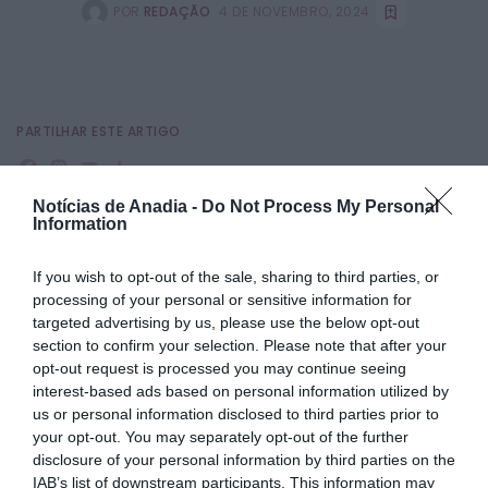
POR
REDAÇÃO
4 DE NOVEMBRO, 2024
PARTILHAR ESTE ARTIGO
Facebook
Mastodon
Email
Share
Notícias de Anadia -
Do Not Process My Personal
Information
A requalificação da Escola Básica de Vilarinho do Bairro vai
avançar nos próximos dias. O auto de consignação da
If you wish to opt-out of the sale, sharing to third parties, or
empreitada foi assinado no passado dia 30 de outubro.
processing of your personal or sensitive information for
targeted advertising by us, please use the below opt-out
A empreitada foi adjudicada à empresa Socértima, pelo
valor de 1.456.439,96€, com um prazo de execução de 10
section to confirm your selection. Please note that after your
meses.
opt-out request is processed you may continue seeing
interest-based ads based on personal information utilized by
O estabelecimento de ensino vai ser alvo de obras de
us or personal information disclosed to third parties prior to
requalificação, dada a degradação que apresenta, face à
your opt-out. You may separately opt-out of the further
idade e utilização, por forma a continuar a garantir as
disclosure of your personal information by third parties on the
adequadas condições dos diferentes ambientes escolares,
IAB’s list of downstream participants. This information may