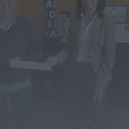
Diário Criminal
Megaoperação internacional desmantela rede
de tráfico de pessoas, droga e armas. Há...
ONTEM, 18:22
Diário Criminal
Perseguição em alto mar termina com
recuperação de mais de 421 quilos...
ONTEM, 18:19
Diário Criminal
Acidente com dois mortos leva à descoberta
de milhares de doses de...
ONTEM, 18:13
Notícias de Águeda
Confusão envolve entre 30 e 40 pessoas na
Praia Fluvial de Bolfiar...
ONTEM, 18:09
Mundial FM
Última Hora
Preços dos combustíveis podem cair mais de