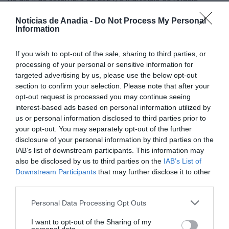
organizou a terceira edição do “Encontro com a
Educação”, uma iniciativa que reuniu o pessoal docente e
Notícias de Anadia -
Do Not Process My Personal
não docente do Agrupamento de Escolas de Anadia no
Information
Pavilhão de Desportos de Anadia. Este evento, promovido
pela Câmara Municipal, teve como principal objetivo
proporcionar um momento de partilha, convívio e
If you wish to opt-out of the sale, sharing to third parties, or
aprendizagem entre os profissionais da educação no início
processing of your personal or sensitive information for
do novo ano letivo.
targeted advertising by us, please use the below opt-out
A sessão contou com a intervenção de Rodrigo Ramalho,
section to confirm your selection. Please note that after your
licenciado em Educação Física e Desporto e mestre em
opt-out request is processed you may continue seeing
Lazer e Desenvolvimento Local, que abordou a temática da
interest-based ads based on personal information utilized by
“importância de brincar” e o valor de aproveitar os tempos
us or personal information disclosed to third parties prior to
extracurriculares no espaço escolar. Ramalho sublinhou
your opt-out. You may separately opt-out of the further
como esses momentos são essenciais para o
disclosure of your personal information by third parties on the
desenvolvimento das crianças, não só a nível físico, mas
também social e emocional.
IAB’s list of downstream participants. This information may
also be disclosed by us to third parties on the
IAB’s List of
A presidente da Câmara Municipal de Anadia, Maria Teresa
Downstream Participants
that may further disclose it to other
Cardoso, aproveitou a ocasião para discutir alguns dos
desafios enfrentados pelo município neste início de ano
third parties.
letivo. A autarca destacou que, apesar dos
constrangimentos, a Câmara está empenhada em
Personal Data Processing Opt Outs
encontrar soluções, apelando à compreensão de todos
para garantir que o ano letivo decorra da melhor forma
I want to opt-out of the Sharing of my