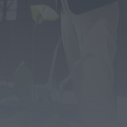
Festival DROP regressa ao Parque de Almear
com três dias de música,...
ONTEM, 18:28
Notícias de Águeda
Grupo de Danças e Cantares de Vale
Domingos organiza 4.º Torneio de...
ONTEM, 18:22
Notícias de Águeda
Coro Misto da Cruz Vermelha Portuguesa de
Águeda abre audições para reforçar...
ONTEM, 18:18
Rádio Caria
“Ritmos do Mundo” leva aula de dança ao
centro de Belmonte
ONTEM, 16:22