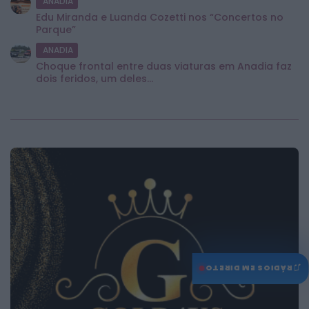
ANADIA
Edu Miranda e Luanda Cozetti nos “Concertos no
Parque”
ANADIA
Choque frontal entre duas viaturas em Anadia faz
dois feridos, um deles...
♫
RÁDIOS EM DIRETO