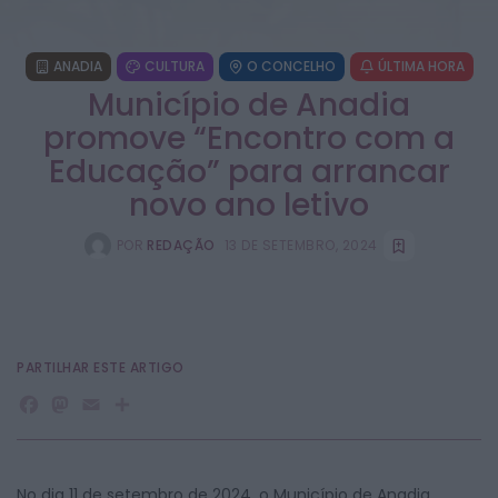
ANADIA
CULTURA
O CONCELHO
ÚLTIMA HORA
Município de Anadia
promove “Encontro com a
Educação” para arrancar
novo ano letivo
POR
REDAÇÃO
13 DE SETEMBRO, 2024
PARTILHAR ESTE ARTIGO
Facebook
Mastodon
Email
Share
No dia 11 de setembro de 2024, o Município de Anadia