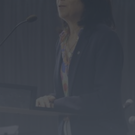
Rádio Caria
Ambulância de emergência médica vai
manter-se no Fundão
HOJE, 0:08
Rádio Caria
Espaço degradado em Malpique recuperado
pela Junta de Freguesia de Caria
HOJE, 0:01
Notícias de Águeda
Reunião da Câmara Municipal de Águeda
debate obras, mobilidade, urbanismo e
apoios...
HOJE, 23:48
Notícias de Águeda
Coro da Cruz Vermelha de Águeda celebra 20
anos com concerto especial...
ONTEM, 18:32
Notícias de Águeda